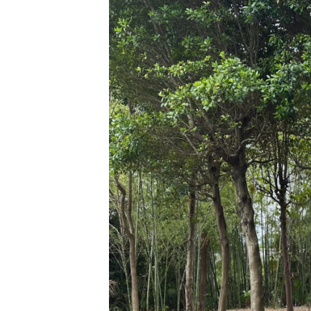
日
時
: