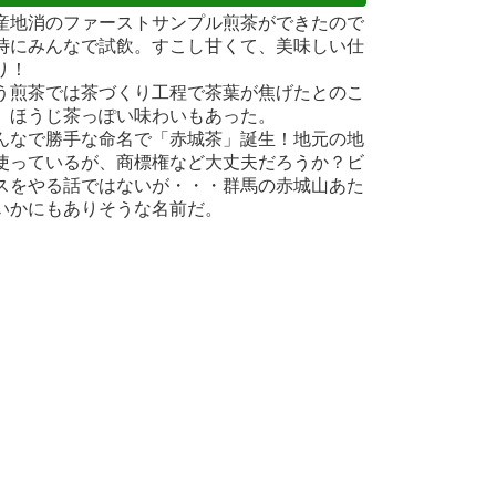
産地消のファーストサンプル煎茶ができたので
時にみんなで試飲。すこし甘くて、美味しい仕
り！
う煎茶では茶づくり工程で茶葉が焦げたとのこ
、ほうじ茶っぽい味わいもあった。
んなで勝手な命名で「赤城茶」誕生！地元の地
使っているが、商標権など大丈夫だろうか？ビ
スをやる話ではないが・・・群馬の赤城山あた
いかにもありそうな名前だ。