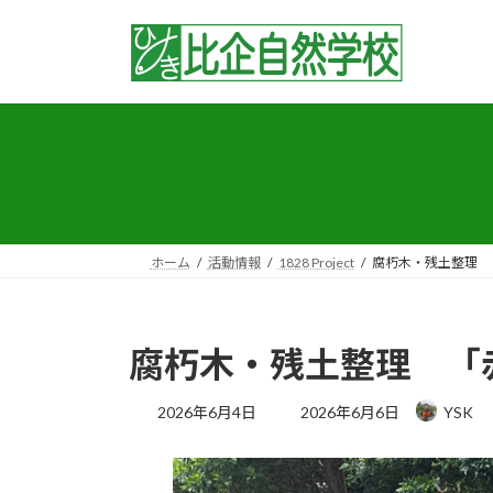
コ
ナ
ン
ビ
テ
ゲ
ン
ー
ツ
シ
へ
ョ
ス
ン
キ
に
ッ
移
プ
動
ホーム
活動情報
1828 Project
腐朽木・残土整理 
腐朽木・残土整理 「
最
2026年6月4日
2026年6月6日
YSK
終
更
新