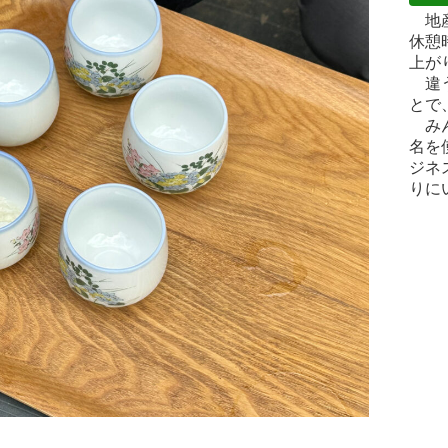
　地
休憩
上が
　違
とで
　み
名を
ジネ
りに