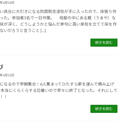
5年6月26日
具合に大引きになる防腐剤含浸柱が手に入ったので、床張り作
った。参加者3名で一日作業。 母屋の中にある厩（うまや）な
床が深く、どうしようかと悩んだ挙句に高い束柱を立てて床を作
ないだろうと言うこと […]
続きを読む
び
5年6月22日
なるので早朝集合！6人集まってひたすら薪を運んで積み上げ
本当にくらくらする位暑いので早々に終了となった。それにして
！！
続きを読む