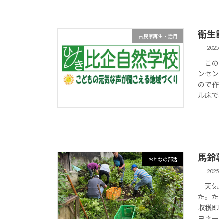
衛生
古民家再生・活用
202
この暑
ンセン
ので作
ル床で
馬鈴
おとなの部活
202
天気予
た。た
収穫即
ヨネー