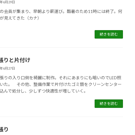
5年6月29日
会員が集まり、早朝より薪運び。酷暑のため11時には終了。何
が見えてきた（カナ）
続きを読む
張りと片付け
5年6月27日
りの入り口側を綺麗に制作。それにあまりにも暗いのでLED照
いた。 その他、整備作業で片付けたゴミ類をクリーンセンター
込んで処分し、少しずつ快適性が増していく。
続きを読む
張り