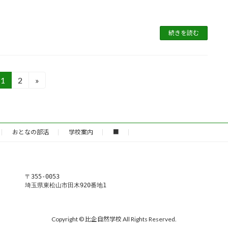
続きを読む
1
2
»
固
固
定
定
ペ
ペ
ー
ー
ジ
ジ
おとなの部活
学校案内
■
〒355-0053
埼玉県東松山市田木920番地1
Copyright © 比企自然学校 All Rights Reserved.