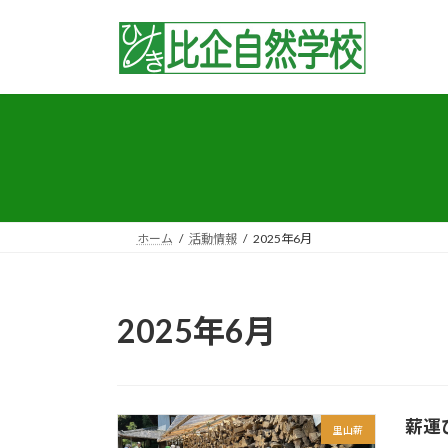
コ
ナ
ン
ビ
テ
ゲ
ン
ー
ツ
シ
へ
ョ
ス
ン
キ
に
ッ
移
プ
動
ホーム
活動情報
2025年6月
2025年6月
薪運
里山薪