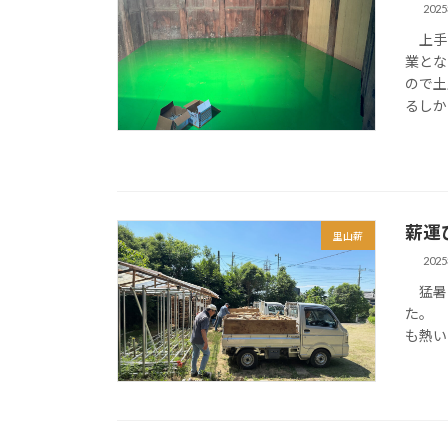
202
上手い
業とな
ので土
るしか
薪運
里山薪
202
猛暑に
た。 
も熱い