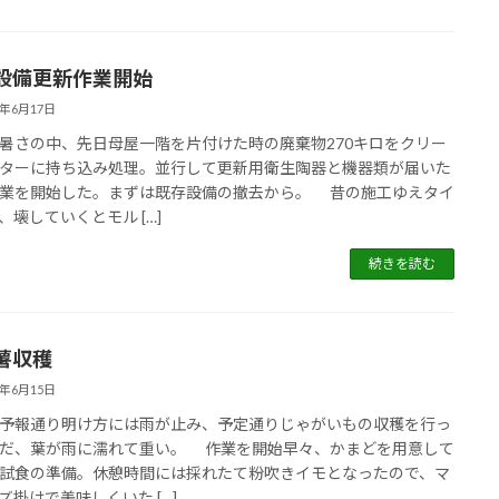
設備更新作業開始
5年6月17日
さの中、先日母屋一階を片付けた時の廃棄物270キロをクリー
ターに持ち込み処理。並行して更新用衛生陶器と機器類が届いた
業を開始した。まずは既存設備の撤去から。 昔の施工ゆえタイ
、壊していくとモル […]
続きを読む
薯収穫
5年6月15日
報通り明け方には雨が止み、予定通りじゃがいもの収穫を行っ
だ、葉が雨に濡れて重い。 作業を開始早々、かまどを用意して
試食の準備。休憩時間には採れたて粉吹きイモとなったので、マ
ズ掛けで美味しくいた […]