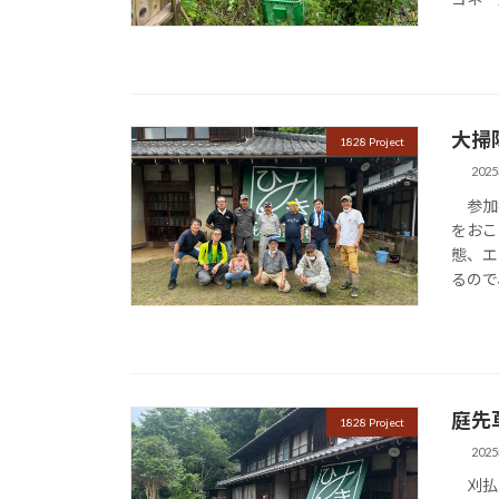
大掃
1828 Project
202
参加者
をおこ
態、エ
るので
庭先
1828 Project
202
刈払