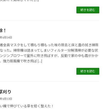
続きを読む
除！
5年6月14日
全員マスクをして積もり積もった埃の除去と床と畳の拭き掃除
なった。掃除機は詰まってしまいフィルター分解清掃が必要な状
ンジンブロワーで室外に吹き飛ばすが、反動で家の中も霞がかか
、強力扇風機で吹き飛ば […]
続きを読む
草刈り
5年6月13日
い機で伸びている草を短く整えた！