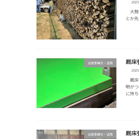
202
大勢の
とか先
厩床
古民家再生・活用
202
厩床張
明がつ
に持ち
厩床
古民家再生・活用