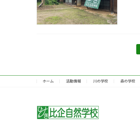
投
稿
の
ホーム
活動情報
川の学校
森の学校
ペ
ー
ジ
送
り