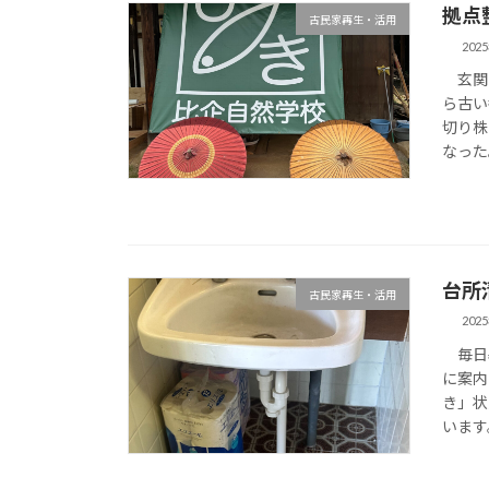
拠点
古民家再生・活用
202
玄関や
ら古い
切り株
なった
台所
古民家再生・活用
202
毎日暑
に案内
き」状
います