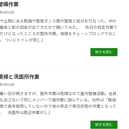
整備作業
5年6月20日
土間にある靴箱や整理ダンス類の整理と処分を行なった。中か
番傘と蛇の目傘が出てきたので開いてみた。 先日の剪定作業で
だけとなったところの整地作業。抜根をチェーンブロックでおこ
。 ついにトイレが完 […]
続きを読む
清掃と洗面所作業
5年6月19日
い日が続きますが、屋外作業は危険なので室内整備活動。会員
も出さないで同じメンバーで諸作業に励んでいる。台所は「居抜
態で長年使用していないので埃の除去で専任状態の作業となって
。 洗面所は周辺作業が […]
続きを読む