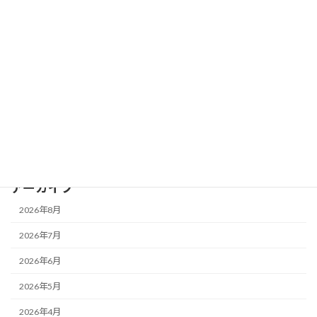
2026年7月17日
川の学校
カヌー体験会下見と準備
2026年7月13日
古民家再生・活用
脱衣所カーテン
2026年7月12日
古民家再生・活用
北庭草刈り
アーカイブ
2026年8月
2026年7月
2026年6月
2026年5月
2026年4月